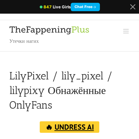
847
Live Girls
→
Chat Free
Утечки нагих
LilyPixel / lily_pixel /
lilypixy Обнажённые
OnlyFans
🔥
UNDRESS AI